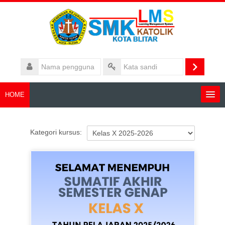
Lewati
ke
konten
utama
Nama
pengguna
Masuk
Kata
sandi
HOME
Cari
kursus
Aju
Kategori kursus: